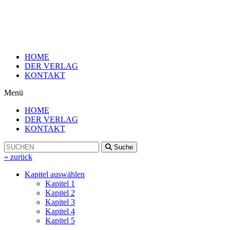
Zum
Inhalt
wechseln
HOME
DER VERLAG
KONTAKT
Menü
HOME
DER VERLAG
KONTAKT
Suche
« zurück
Kapitel auswählen
Kapitel 1
Kapitel 2
Kapitel 3
Kapitel 4
Kapitel 5